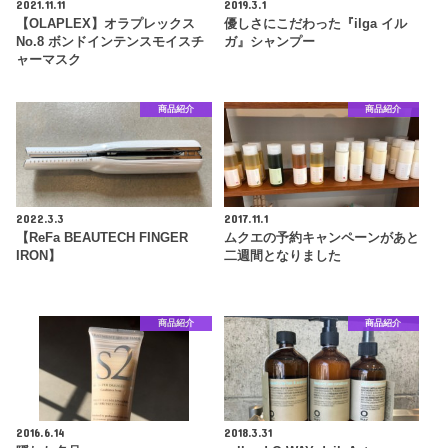
2021.11.11
2019.3.1
【OLAPLEX】オラプレックス
優しさにこだわった『ilga イル
No.8 ボンドインテンスモイスチ
ガ』シャンプー
ャーマスク
商品紹介
商品紹介
2022.3.3
2017.11.1
【ReFa BEAUTECH FINGER
ムクエの予約キャンペーンがあと
IRON】
二週間となりました
商品紹介
商品紹介
2016.6.14
2018.3.31