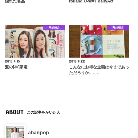
隠れた名品
rolland O-WAY dailyAct
商品紹介
商品紹介
2016.4.15
2016.9.22
髪の[神]家電
こんなにお得な企画は今まであっ
ただろうか。。。
ABOUT
この記事をかいた人
abanpop