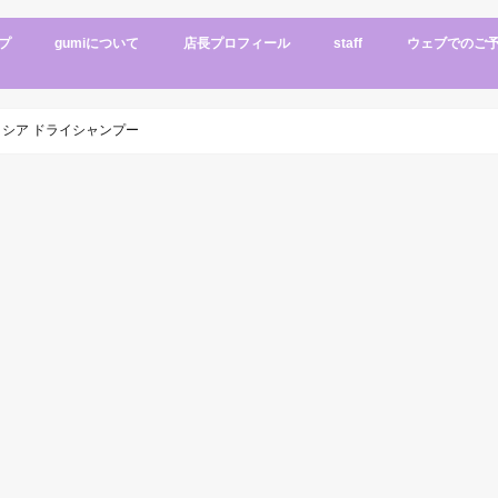
プ
gumiについて
店長プロフィール
staff
ウェブでのご
インテリア
ショップデータ
メニュー
アクセス
シア ドライシャンプー