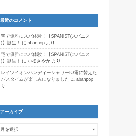
最近のコメント
自宅で優雅にスパ体験！【SPANIST(スパニス
ト)】誕生！
に
abanpop
より
自宅で優雅にスパ体験！【SPANIST(スパニス
ト)】誕生！
に
小松さやか
より
クレイツイオンハンディーシャワーIO霧に替えた
らバスタイムが楽しみになりました
に
abanpop
より
アーカイブ