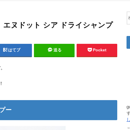
エヌドット シア ドライシャンプ
はてブ
送る
Pocket
す
。
！
プー