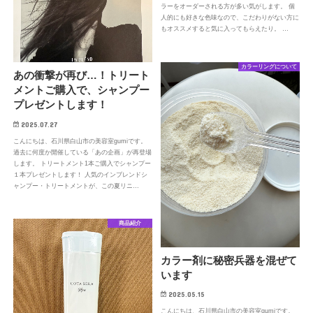
ラーをオーダーされる方が多い気がします。 個
人的にも好きな色味なので、こだわりがない方に
もオススメすると気に入ってもらえたり。 …
カラーリングについて
あの衝撃が再び…！トリート
メントご購入で、シャンプー
プレゼントします！
2025.07.27
こんにちは、石川県白山市の美容室gumiです。
過去に何度か開催している「あの企画」が再登場
します。 トリートメント1本ご購入でシャンプー
１本プレゼントします！ 人気のインブレンドシ
ャンプー・トリートメントが、この夏リニ…
商品紹介
カラー剤に秘密兵器を混ぜて
います
2025.05.15
こんにちは、石川県白山市の美容室gumiです。