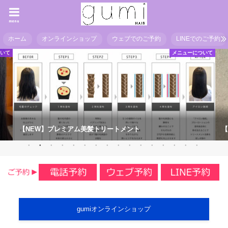
menu
ホーム
オンラインショップ
ウェブでのご予約
LINEでのご予約
ついて
メニューについて
【NEW】プレミアム美髪トリートメント
【
gumiオンラインショップ