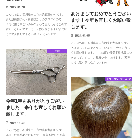
2024.01.20
あけましておめでとうござい
こんにちは、石川県白山市の美容室gumiです。
ます！今年も宜しくお願い致
また脱白髪染め・白髪ぼかしのブログなので、
「他に書く事ないのか？」って言われそうなので
します。
すが「ないんです、はい」(笑) 何ならまだまだ続
くので覚悟して下さい笑 それぐらい脱白…
2024.01.05
こんにちは、石川県白山市の美容室gumiです。
あけましておめでとうございます。 今年も宜し
日記
くお願い致します。 この度の能登半島地震につ
きまして、心よりお見舞い申し上げます。 私達
も海に近い所に住んでいるの…
カラーリングについて
今年1年もありがとうござい
ました！来年も宜しくお願い
致します。
2023.12.30
こんにちは、石川県白山市の美容室gumiです。
本日、仕事納めになります。 今年も沢山のお客