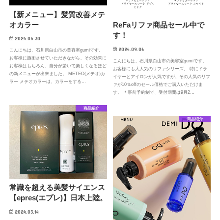
【新メニュー】髪質改善メテ
オカラー
ReFaリファ商品セール中で
す！
2024.05.30
2024.09.06
こんにちは、石川県白山市の美容室gumiです。
お客様に施術させていただきながら、その効果に
こんにちは、石川県白山市の美容室gumiです。
お客様はもちろん、自分が驚いて楽しくなるほど
お客様にも大人気のリファシリーズ。 特にドラ
の新メニューが出来ました。 METEO(メテオ)カ
イヤーとアイロンが人気ですが、その人気のリフ
ラー メテオカラーは、カラーをする…
ァが10％offのセール価格でご購入いただけま
す。 ＊事前予約制で、受付期間は9月2…
商品紹介
商品紹介
常識を超える美髪サイエンス
【epres(エプレ)】日本上陸。
2024.03.14