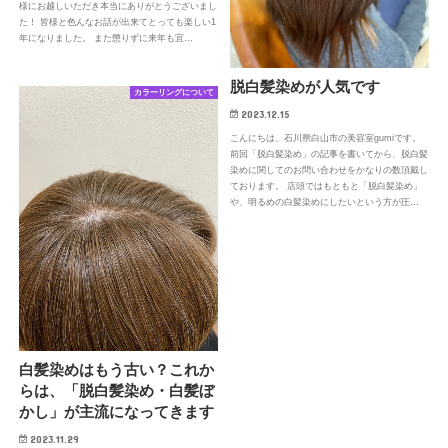
様にお越しいただき本当にありがとうございまし
た！ 皆様と色んなお話が出来てとっても楽しい1
年になりました。 また懲りずに来年も宜…
脱白髪染めが人気です
カラーリングについて
2023.12.15
こんにちは、石川県白山市の美容室gumiです。
前回「脱白髪染め」の記事を書いてから、脱白髪
染めに関してのお問い合わせをかなりの数頂戴し
ております。 店頭ではもともと「脱白髪染め」
や、明るめの白髪染めにしたいという方が圧…
白髪染めはもう古い？これか
らは、「脱白髪染め・白髪ぼ
かし」が主流になってきます
2023.11.29