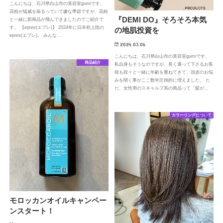
こんにちは、石川県白山市の美容室gumiです。
花粉が猛威を振るっていて嫌な季節ですが、花粉
『DEMI DO』そろそろ本気
と一緒に新商品が飛んできましたのでご紹介で
す。 【epres(エプレ)】 2024年に日本初上陸の
の地肌投資を
epres(エプレ)。 みんな…
2024.03.06
こんにちは、石川県白山市の美容室gumiです。
商品紹介
私自身もそうなのですが、長く通って下さるお客
様も段々と一緒に年齢を重ねてきて、頭皮のお悩
みを聞く事がここ数年圧倒的に増えました。 た
だ、女性用のスキャルプ系の商品って「髪が…
カラーリングについて
モロッカンオイルキャンペー
ンスタート！