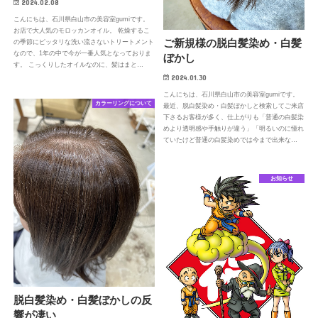
2024.02.08
こんにちは、石川県白山市の美容室gumiです。
お店で大人気のモロッカンオイル。 乾燥するこ
ご新規様の脱白髪染め・白髪
の季節にピッタリな洗い流さないトリートメント
なので、1年の中で今が一番人気となっておりま
ぼかし
す。 こっくりしたオイルなのに、髪はまと…
2024.01.30
こんにちは、石川県白山市の美容室gumiです。
カラーリングについて
最近、脱白髪染め・白髪ぼかしと検索してご来店
下さるお客様が多く、仕上がりも「普通の白髪染
めより透明感や手触りが違う」「明るいのに憧れ
ていたけど普通の白髪染めでは今まで出来な…
お知らせ
脱白髪染め・白髪ぼかしの反
響が凄い