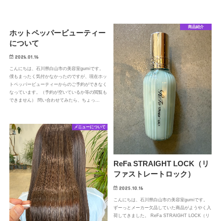
商品紹介
ホットペッパービューティー
について
2026.01.16
こんにちは、石川県白山市の美容室gumiです。
僕もまったく気付かなかったのですが、現在ホッ
トペッパービューティーからのご予約ができなく
なっています。（予約が空いているか等の閲覧も
できません） 問い合わせてみたら、ちょっ…
メニューについて
ReFa STRAIGHT LOCK（リ
ファストレートロック）
2025.10.16
こんにちは、石川県白山市の美容室gumiです。
ずーっとメーカー欠品していた商品がようやく入
荷してきました。 ReFa STRAIGHT LOCK（リ