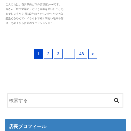
こんにちは、石川県白山市の美容室gumiです。
皆さん「脱白髪染め」という言葉を聞いたことあ
るでしょうか？ 実は3年前？ぐらいからかな？白
髪染めをやめてハイライトで細く明るい毛束を作
り、その上から普通のファッションカラー…
1
2
3
…
48
>
店長プロフィール