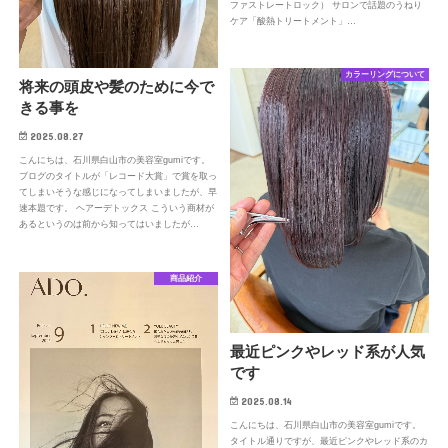
ファストレートロック） サロンで話題のうねり
ケア「酸熱トリートメント」…
カラーリングについて
将来の頭皮や髪のために今で
きる事を
2025.08.27
こんにちは、石川県白山市の美容室gumiです。
ブログのタイトルが「レコード大賞」で賞を取っ
てしまいそうな感じになってしまいましたが、早
速本題です。 ヘアーデトックス こういう商材が
あるというのは前から知ってはいましたが…
商品紹介
最近ピンクやレッド系が人気
です
2025.08.14
こんにちは、石川県白山市の美容室gumiです。
タイトル通りですが、最近ピンクやレッド系のカ