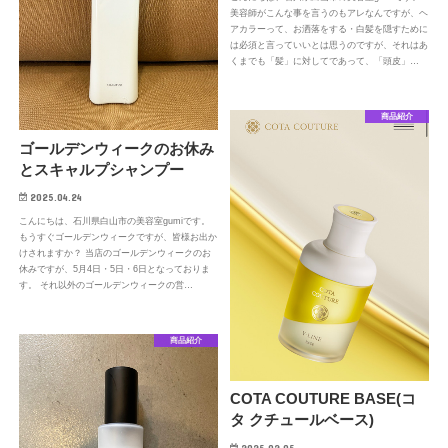
美容師がこんな事を言うのもアレなんですが、ヘ
アカラーって、お洒落をする・白髪を隠すために
は必須と言っていいとは思うのですが、それはあ
くまでも「髪」に対してであって、「頭皮」…
商品紹介
ゴールデンウィークのお休み
とスキャルプシャンプー
2025.04.24
こんにちは、石川県白山市の美容室gumiです。
もうすぐゴールデンウィークですが、皆様お出か
けされますか？ 当店のゴールデンウィークのお
休みですが、5月4日・5日・6日となっておりま
す。 それ以外のゴールデンウィークの営…
商品紹介
COTA COUTURE BASE(コ
タ クチュールベース)
2025.02.05