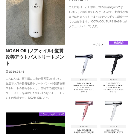
こんにちは、石川県白山市の美容室gumiです。
しばらく更新出来ていなかったので、新商品が溜
まりにたまっておりますので少しずつご紹介させ
ていただきます。 COTA COUTURE BASE(コタ
クチュールベース) 人気…
商品紹介
NOAH OIL(ノアオイル) 髪質
改善アウトバストリートメン
ト
2024.09.19
こんにちは、石川県白山市の美容室gumiです。
お店で人気の髪質改善トリートメントや髪質改善
ストレートの持ちを良くし、自宅での髪質改善ト
リートメントを再現した洗い流さないトリートメ
ントの登場です。 NOAH OIL(ノア…
カラーリングについて