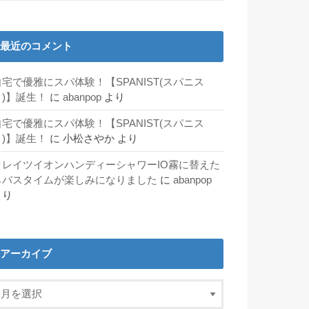
最近のコメント
自宅で優雅にスパ体験！【SPANIST(スパニス
ト)】誕生！
に
abanpop
より
自宅で優雅にスパ体験！【SPANIST(スパニス
ト)】誕生！
に
小松さやか
より
クレイツイオンハンディーシャワーIO霧に替えた
らバスタイムが楽しみになりました
に
abanpop
より
アーカイブ