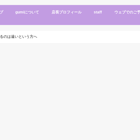
プ
gumiについて
店長プロフィール
staff
ウェブでのご
インテリア
ショップデータ
メニュー
アクセス
るのは遠いという方へ