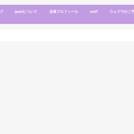
プ
gumiについて
店長プロフィール
staff
ウェブでのご
インテリア
ショップデータ
メニュー
アクセス