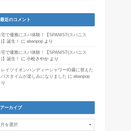
最近のコメント
自宅で優雅にスパ体験！【SPANIST(スパニス
ト)】誕生！
に
abanpop
より
自宅で優雅にスパ体験！【SPANIST(スパニス
ト)】誕生！
に
小松さやか
より
クレイツイオンハンディーシャワーIO霧に替えた
らバスタイムが楽しみになりました
に
abanpop
より
アーカイブ