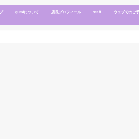
プ
gumiについて
店長プロフィール
staff
ウェブでのご
インテリア
ショップデータ
メニュー
アクセス