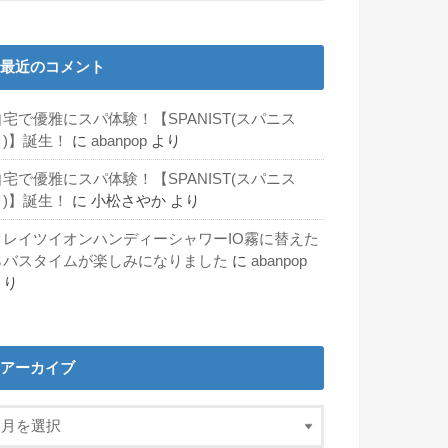
最近のコメント
自宅で優雅にスパ体験！【SPANIST(スパニス
ト)】誕生！
に
abanpop
より
自宅で優雅にスパ体験！【SPANIST(スパニス
ト)】誕生！
に
小松さやか
より
クレイツイオンハンディーシャワーIO霧に替えた
らバスタイムが楽しみになりました
に
abanpop
より
アーカイブ