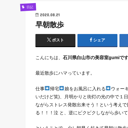
日記
2020.08.21
早朝散歩
ポスト
シェア
こんにちは、
石川県白山市の美容室gumiで
最近散歩にハマっています。
仕事
帰宅
娘をお風呂に入れる
ウォー
いだけど笑)、月明かりと街灯の光の中で１
ながらストレス発散出来そう！という考えで
る！！！泣 と、逆にビクビクしながら歩い