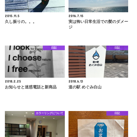
2015.11.5
2016.7.15
久し振りの。。。
実は怖い日常生活での髪のダメー
ジ
日記
日記
2018.2.25
2018.6.13
お知らせと迷惑電話と新商品
道の駅 めぐみ白山
カラーリングについて
日記