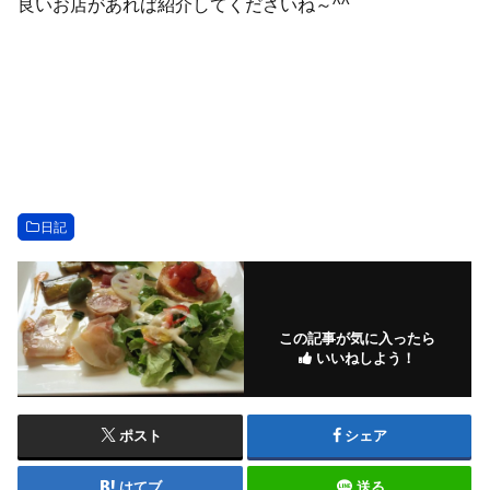
良いお店があれば紹介してくださいね～^^
日記
この記事が気に入ったら
いいねしよう！
ポスト
シェア
はてブ
送る