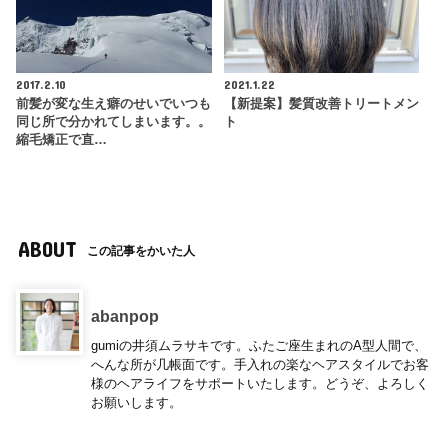
2017.2.10
2021.1.22
前髪が変な生え癖のせいでいつも
【新提案】髪質改善トリートメン
同じ所で分かれてしまいます。。
ト
縮毛矯正で直…
ABOUT
この記事をかいた人
abanpop
gumiの井須ムラサキです。ふたご座生まれのA型人間で、
へんな所が几帳面です。手入れの楽なヘアスタイルでお客
様のヘアライフをサポートいたします。どうぞ、よろしく
お願いします。