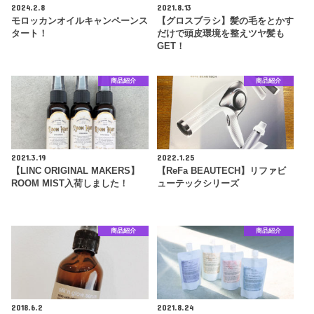
2024.2.8
2021.8.13
モロッカンオイルキャンペーンス
【グロスブラシ】髪の毛をとかす
タート！
だけで頭皮環境を整えツヤ髪も
GET！
商品紹介
商品紹介
2021.3.19
2022.1.25
【LINC ORIGINAL MAKERS】
【ReFa BEAUTECH】リファビ
ROOM MIST入荷しました！
ューテックシリーズ
商品紹介
商品紹介
2018.6.2
2021.8.24