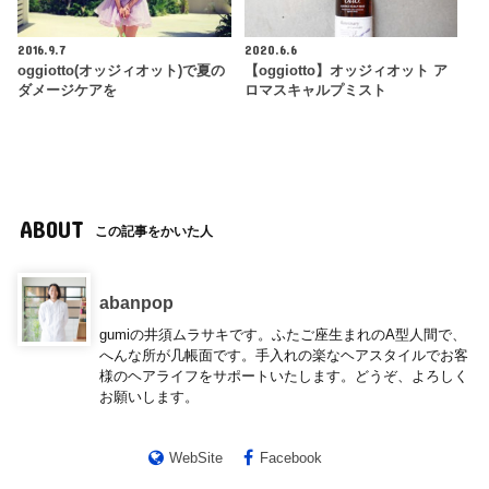
2016.9.7
2020.6.6
oggiotto(オッジィオット)で夏の
【oggiotto】オッジィオット ア
ダメージケアを
ロマスキャルプミスト
ABOUT
この記事をかいた人
abanpop
gumiの井須ムラサキです。ふたご座生まれのA型人間で、
へんな所が几帳面です。手入れの楽なヘアスタイルでお客
様のヘアライフをサポートいたします。どうぞ、よろしく
お願いします。
WebSite
Facebook