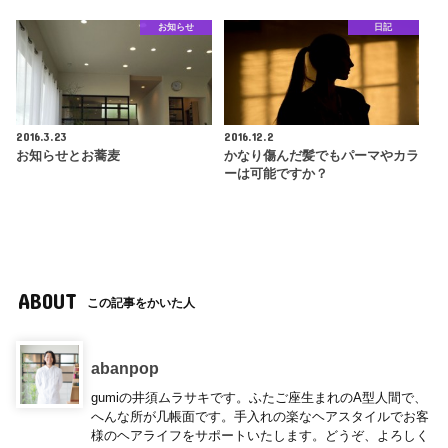
お知らせ
日記
2016.3.23
2016.12.2
お知らせとお蕎麦
かなり傷んだ髪でもパーマやカラ
ーは可能ですか？
ABOUT
この記事をかいた人
abanpop
gumiの井須ムラサキです。ふたご座生まれのA型人間で、
へんな所が几帳面です。手入れの楽なヘアスタイルでお客
様のヘアライフをサポートいたします。どうぞ、よろしく