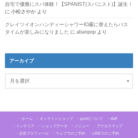
自宅で優雅にスパ体験！【SPANIST(スパニスト)】誕生！
に
小松さやか
より
クレイツイオンハンディーシャワーIO霧に替えたらバス
タイムが楽しみになりました
に
abanpop
より
アーカイブ
ホーム
オンラインショップ
gumiについて
staff
インテリア
ショップデータ
メニュー
アクセスマップ
店長プロフィール
ウェブでのご予約
LINEでのご予約